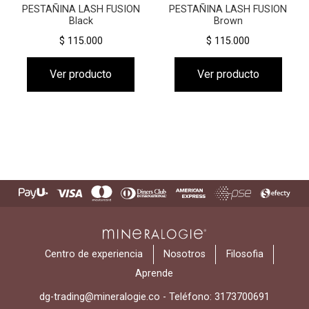
PESTAÑINA LASH FUSION
PESTAÑINA LASH FUSION
Black
Brown
$ 115.000
$ 115.000
Ver producto
Ver producto
Centro de experiencia
Nosotros
Filosofia
Aprende
dg-trading@mineralogie.co
-
Teléfono: 3173700691